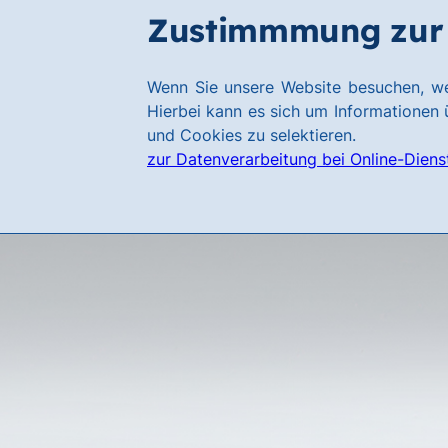
Zum
Zum
Zustimmmung zur 
Hauptinhalt
Footer
springen
springen
Link
Wenn Sie unsere Website besuchen, we
zur
Hierbei kann es sich um Informationen ü
Homepage
und Cookies zu selektieren.
zur Datenverarbeitung bei Online-Diens