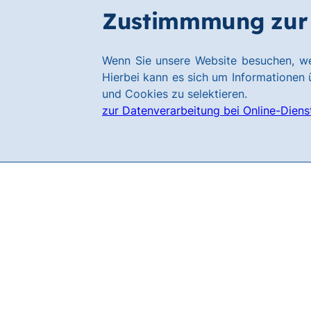
Zum
Zum
Zustimmmung zur 
Filialen
Hauptinhalt
Footer
springen
springen
Link
Wenn Sie unsere Website besuchen, we
zur
Hierbei kann es sich um Informationen ü
Homepage
und Cookies zu selektieren.
zur Datenverarbeitung bei Online-Diens