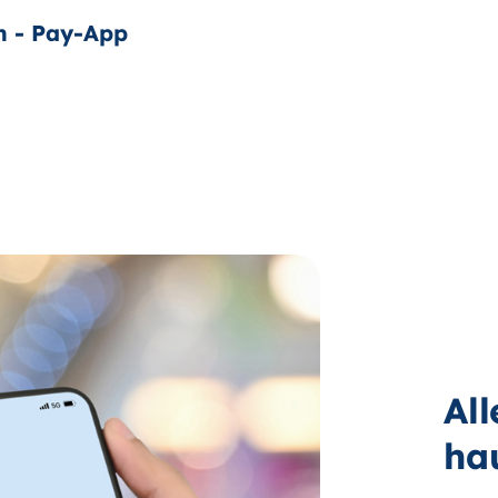
n - Pay-App
Al
ha