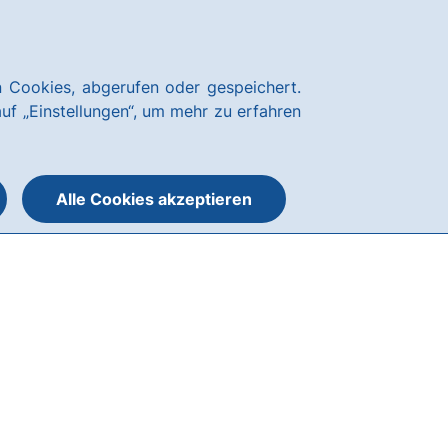
News
Hausbank
Kundenservice
hausbanking
 Cookies, abgerufen oder gespeichert.
Suche
Menü
auf „Einstellungen“, um mehr zu erfahren
öffnen
öffnen
oder
schließen
Alle Cookies akzeptieren