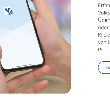
Erfa
Volk
Über
oder 
Klick
von 
PC.
h