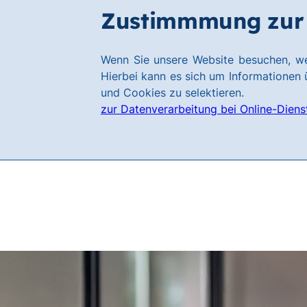
Zum
Zum
Zustimmmung zur 
Filialen
Hauptinhalt
Footer
springen
springen
Link
Wenn Sie unsere Website besuchen, we
zur
Hierbei kann es sich um Informationen ü
Homepage
und Cookies zu selektieren.
zur Datenverarbeitung bei Online-Diens