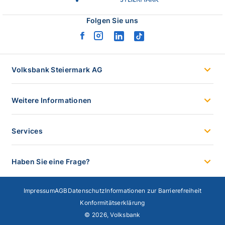
stmk
logo
Folgen Sie uns
facebook
instagram
linkedin
tiktok
logo
logo
logo
logo
Volksbank Steiermark AG
Weitere Informationen
Services
Haben Sie eine Frage?
Impressum
AGB
Datenschutz
Informationen zur Barrierefreiheit
Konformitätserklärung
© 2026, Volksbank