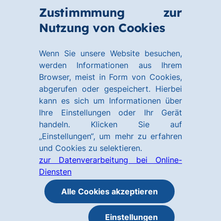
Zum
Zum
Zustimmmung zur
Hauptinhalt
Footer
Link
Nutzung von Cookies
Menü
springen
springen
zur
öffnen
Homepage
Wenn Sie unsere Website besuchen,
werden Informationen aus Ihrem
Browser, meist in Form von Cookies,
abgerufen oder gespeichert. Hierbei
kann es sich um Informationen über
Ihre Einstellungen oder Ihr Gerät
handeln. Klicken Sie auf
„Einstellungen“, um mehr zu erfahren
und Cookies zu selektieren.
zur Datenverarbeitung bei Online-
Diensten
Alle Cookies akzeptieren
Einstellungen