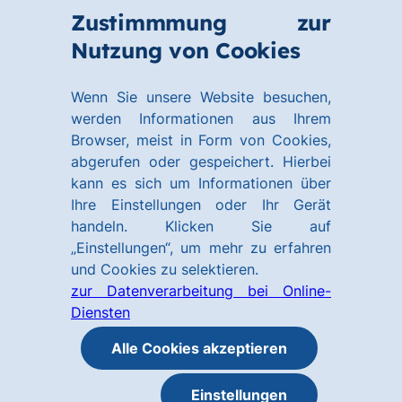
Zum
Zum
Zustimmmung zur
Hauptinhalt
Footer
Link
Nutzung von Cookies
Menü
springen
springen
zur
öffnen
Homepage
Wenn Sie unsere Website besuchen,
werden Informationen aus Ihrem
Browser, meist in Form von Cookies,
abgerufen oder gespeichert. Hierbei
kann es sich um Informationen über
Ihre Einstellungen oder Ihr Gerät
handeln. Klicken Sie auf
„Einstellungen“, um mehr zu erfahren
und Cookies zu selektieren.
zur Datenverarbeitung bei Online-
Diensten
Alle Cookies akzeptieren
Einstellungen