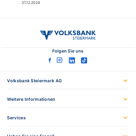
31.12.2024
volksbank
stmk
logo
Folgen Sie uns
facebook
instagram
linkedin
tiktok
logo
logo
logo
logo
Volksbank Steiermark AG
Weitere Informationen
Services