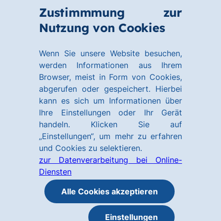
Zum
Zum
Zustimmmung zur
Hauptinhalt
Footer
Link
Nutzung von Cookies
Menü
springen
springen
zur
öffnen
Homepage
Wenn Sie unsere Website besuchen,
werden Informationen aus Ihrem
Browser, meist in Form von Cookies,
abgerufen oder gespeichert. Hierbei
kann es sich um Informationen über
Ihre Einstellungen oder Ihr Gerät
handeln. Klicken Sie auf
„Einstellungen“, um mehr zu erfahren
und Cookies zu selektieren.
zur Datenverarbeitung bei Online-
Diensten
Alle Cookies akzeptieren
Einstellungen