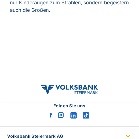
volksbank
stmk
logo
Folgen Sie uns
facebook
instagram
linkedin
tiktok
logo
logo
logo
logo
Volksbank Steiermark AG