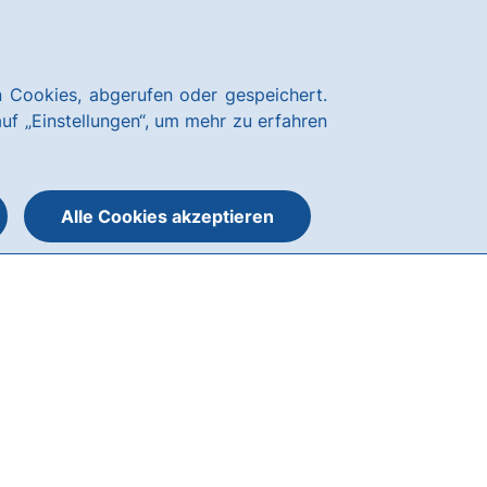
News
Hausbank
Kundenservice
hausbanking
 Cookies, abgerufen oder gespeichert.
Suche
Menü
auf „Einstellungen“, um mehr zu erfahren
öffnen
öffnen
oder
schließen
Alle Cookies akzeptieren