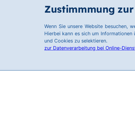
Zum
Zum
Zustimmmung zur 
Filialen
Hauptinhalt
Footer
springen
springen
Link
Wenn Sie unsere Website besuchen, we
zur
Hierbei kann es sich um Informationen ü
Homepage
und Cookies zu selektieren.
zur Datenverarbeitung bei Online-Diens