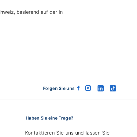
weiz, basierend auf der in
Folgen Sie uns
facebook
instagram
linkedin
tiktok
logo
logo
logo
logo
Haben Sie eine Frage?
Kontaktieren Sie uns und lassen Sie