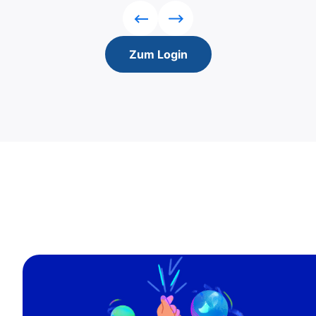
Rückwärts
Vorwärts
Zum Login