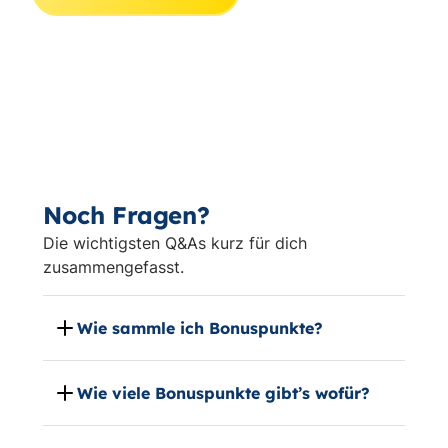
Noch Fragen?
Die wichtigsten Q&As kurz für dich
zusammengefasst.
Wie sammle ich Bonuspunkte?
Wie viele Bonuspunkte gibt’s wofür?