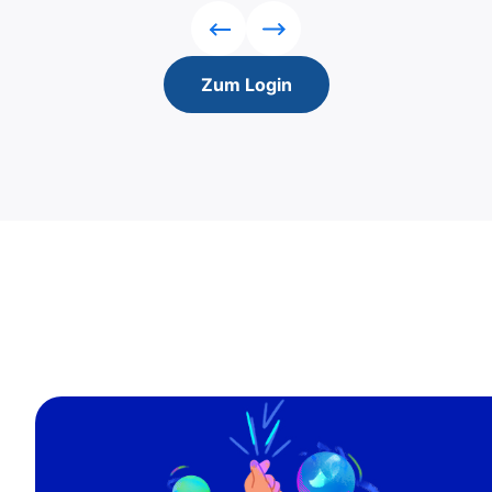
Rückwärts
Vorwärts
Zum Login