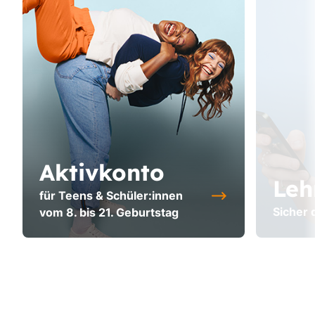
Aktivkonto
Leh
für Teens & Schüler:innen
Sicher 
vom 8. bis 21. Geburtstag