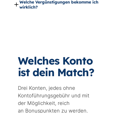
Welche Vergünstigungen bekomme ich
wirklich?
Welches Konto
ist dein Match?
Drei Konten, jedes ohne
Kontoführungsgebühr und mit
der Möglichkeit, reich
an Bonuspunkten zu werden.