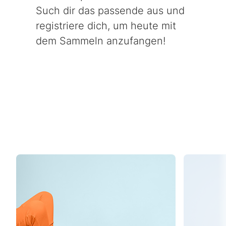
Such dir das passende aus und
registriere dich, um heute mit
dem Sammeln anzufangen!