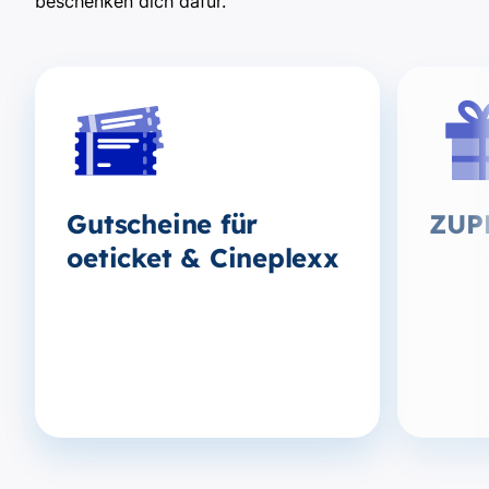
beschenken dich dafür.
Gutscheine für
ZUP
oeticket & Cineplexx