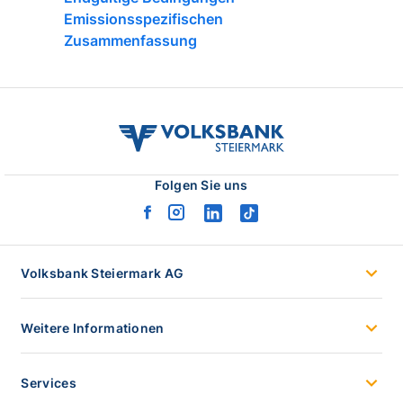
Emissionsspezifischen
Zusammenfassung
volksbank
stmk
logo
Folgen Sie uns
facebook
instagram
linkedin
tiktok
logo
logo
logo
logo
Volksbank Steiermark AG
Weitere Informationen
Services