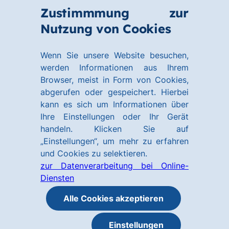
Zum
Zum
Zustimmmung zur
Hauptinhalt
Footer
Link
Nutzung von Cookies
Menü
springen
springen
zur
öffnen
Homepage
Wenn Sie unsere Website besuchen,
werden Informationen aus Ihrem
Browser, meist in Form von Cookies,
abgerufen oder gespeichert. Hierbei
kann es sich um Informationen über
Ihre Einstellungen oder Ihr Gerät
handeln. Klicken Sie auf
„Einstellungen“, um mehr zu erfahren
und Cookies zu selektieren.
zur Datenverarbeitung bei Online-
Diensten
Alle Cookies akzeptieren
Einstellungen