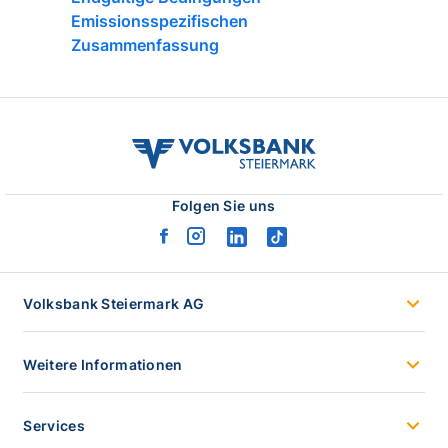
Emissionsspezifischen
Zusammenfassung
volksbank
stmk
logo
Folgen Sie uns
facebook
instagram
linkedin
tiktok
logo
logo
logo
logo
Volksbank Steiermark AG
Weitere Informationen
Services