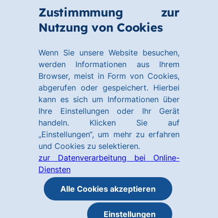
Zum
Zum
Zustimmmung zur
Hauptinhalt
Footer
Link
Nutzung von Cookies
Menü
springen
springen
zur
öffnen
Homepage
Wenn Sie unsere Website besuchen,
werden Informationen aus Ihrem
Browser, meist in Form von Cookies,
abgerufen oder gespeichert. Hierbei
kann es sich um Informationen über
Ihre Einstellungen oder Ihr Gerät
handeln. Klicken Sie auf
„Einstellungen“, um mehr zu erfahren
und Cookies zu selektieren.
zur Datenverarbeitung bei Online-
Diensten
Alle Cookies akzeptieren
Einstellungen