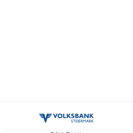
volksbank
stmk
logo