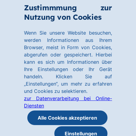
Zum
Zum
Zustimmmung zur
Hauptinhalt
Footer
Link
Nutzung von Cookies
Menü
springen
springen
zur
öffnen
Homepage
Wenn Sie unsere Website besuchen,
werden Informationen aus Ihrem
Browser, meist in Form von Cookies,
abgerufen oder gespeichert. Hierbei
kann es sich um Informationen über
Ihre Einstellungen oder Ihr Gerät
handeln. Klicken Sie auf
„Einstellungen“, um mehr zu erfahren
und Cookies zu selektieren.
zur Datenverarbeitung bei Online-
Diensten
Alle Cookies akzeptieren
Einstellungen