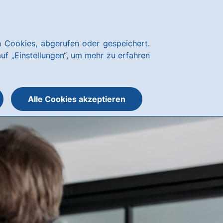
Kundenservice
hausbanking
 Cookies, abgerufen oder gespeichert.
Suche
Menü
auf „Einstellungen“, um mehr zu erfahren
öffnen
öffnen
oder
schließen
Alle Cookies akzeptieren