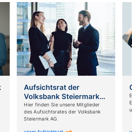
k
Aufsichtsrat der
Volksbank Steiermark
E
E
AG
Hier finden Sie unsere Mitglieder
u
des Aufsichtsrates der Volksbank
Steiermark AG.
unser Aufsichtsrat
u