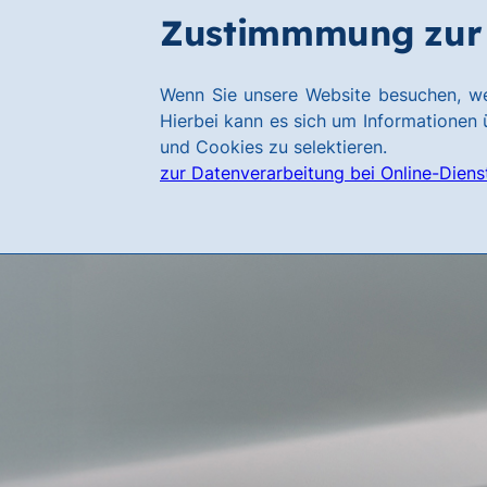
Zum
Zum
Zustimmmung zur 
Hauptinhalt
Footer
springen
springen
Link
Wenn Sie unsere Website besuchen, we
zur
Hierbei kann es sich um Informationen ü
Homepage
und Cookies zu selektieren.
zur Datenverarbeitung bei Online-Diens