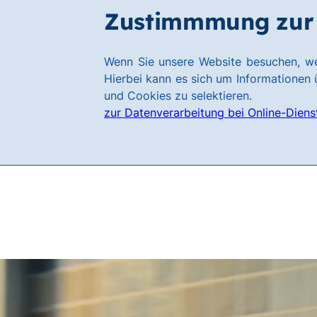
Zum
Zum
Zustimmmung zur 
Filialen
Hauptinhalt
Footer
springen
springen
Link
Wenn Sie unsere Website besuchen, we
zur
Hierbei kann es sich um Informationen ü
Homepage
und Cookies zu selektieren.
zur Datenverarbeitung bei Online-Diens