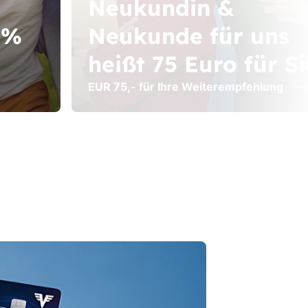
Neukundin &
0%
Neukunde für uns
heißt 75 Euro für Si
EUR 75,- für Ihre Weiterempfehlung